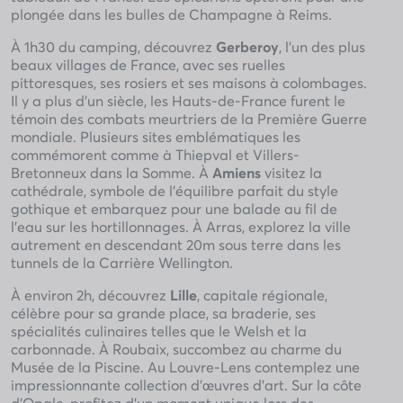
plongée dans les bulles de Champagne à Reims.
À 1h30 du camping, découvrez
Gerberoy
, l’un des plus
beaux villages de France, avec ses ruelles
pittoresques, ses rosiers et ses maisons à colombages.
Il y a plus d’un siècle, les Hauts-de-France furent le
témoin des combats meurtriers de la Première Guerre
mondiale. Plusieurs sites emblématiques les
commémorent comme à Thiepval et Villers-
Bretonneux dans la Somme. À
Amiens
visitez la
cathédrale, symbole de l’équilibre parfait du style
gothique et embarquez pour une balade au fil de
l’eau sur les hortillonnages. À Arras, explorez la ville
autrement en descendant 20m sous terre dans les
tunnels de la Carrière Wellington.
À environ 2h, découvrez
Lille
, capitale régionale,
célèbre pour sa grande place, sa braderie, ses
spécialités culinaires telles que le Welsh et la
carbonnade. À Roubaix, succombez au charme du
Musée de la Piscine. Au Louvre-Lens contemplez une
impressionnante collection d’œuvres d’art. Sur la côte
d’Opale, profitez d’un moment unique lors des