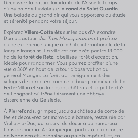
Découvrez la nature luxuriante de l’Aisne le temps
d’une balade fluviale sur le
canal de Saint Quentin
.
Une balade au grand air qui vous apportera quiétude
et sérénité pendant votre séjour.
Explorez
Villers-Cotterêts
sur les pas d’Alexandre
Dumas, auteur
des Trois Mousquetaires
et profitez
d’une expérience unique à la Cité internationale de la
langue française. La ville est enclavée par les 13 000
ha de la
forêt de Retz
, labellisée Forêt d’exception,
idéale pour randonner. Vous pourrez profiter d’une
vue à 360° en haut de la tour d’observation du
général Mangin. La forêt abrite également des
villages de caractère comme le bourg médiéval de La
Ferté-Milon et son imposant château et la petite cité
de Longpont où trône fièrement une abbaye
cistercienne du 12e siècle.
À
Pierrefonds,
grimpez jusqu’au château de conte de
fée et découvrez cet incroyable bâtisse, restaurée par
Viollet-le-Duc, qui a servi de décor à de nombreux
films de cinéma. À Compiègne, partez à la rencontre
de Napoléon et Joséphine au palais impérial. Et, en