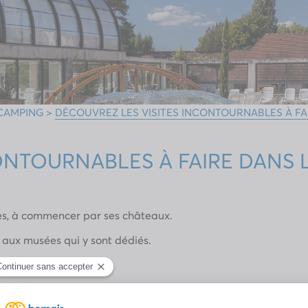
 CAMPING
>
DÉCOUVREZ LES VISITES INCONTOURNABLES À FAI
ONTOURNABLES À FAIRE DANS L
les, à commencer par ses châteaux.
e aux musées qui y sont dédiés.
ine !
partement de l’Aisne