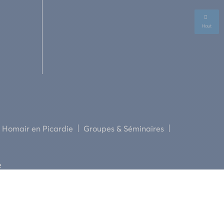
Haut
Homair en Picardie
Groupes & Séminaires
e
servés.