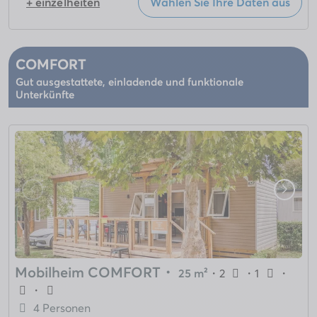
+ einzelheiten
Wählen Sie Ihre Daten aus
COMFORT
Gut ausgestattete, einladende und funktionale
Unterkünfte
Mobilheim COMFORT
・
25 m²
・
2
・
1
・
・
4 Personen