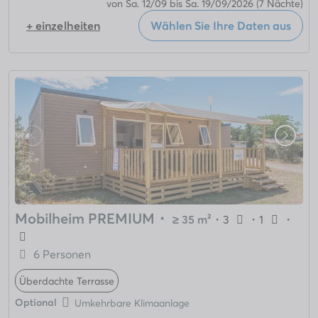
von Sa. 12/09 bis Sa. 19/09/2026
(7 Nächte)
+ einzelheiten
Wählen Sie Ihre Daten aus
Mobilheim PREMIUM
・
≥ 35 m²
・
3
・
1
・
6 Personen
Überdachte Terrasse
Optional
Umkehrbare Klimaanlage