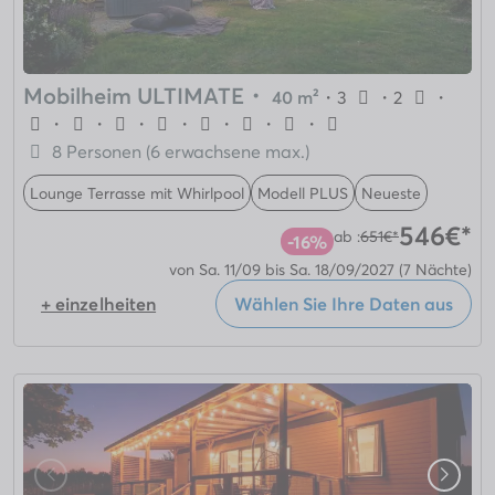
Mobilheim ULTIMATE
・
40 m²
・
3
・
2
・
・
・
・
・
・
・
・
8 Personen (6 erwachsene max.)
Lounge Terrasse mit Whirlpool
Modell PLUS
Neueste
546€*
ab :
651€*
-16%
von Sa. 11/09 bis Sa. 18/09/2027
(7 Nächte)
+ einzelheiten
Wählen Sie Ihre Daten aus