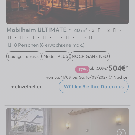
Mobilheim ULTIMATE
・
40 m²
・
3
・
2
・
・
・
・
・
・
・
・
8 Personen (6 erwachsene max.)
Lounge Terrasse
Modell PLUS
NOCH GANZ NEU
504€*
ab :
609€*
-17%
von Sa. 11/09 bis Sa. 18/09/2027
(7 Nächte)
+ einzelheiten
Wählen Sie Ihre Daten aus