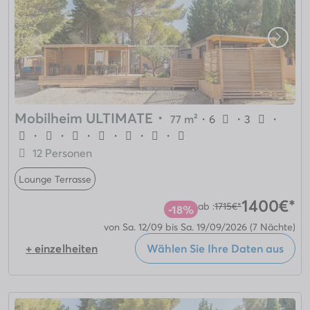
Mobilheim ULTIMATE
・
77 m²
・
6
・
3
・
・
・
・
・
・
・
12 Personen
Lounge Terrasse
1400€*
ab :
1715€*
-18%
von Sa. 12/09 bis Sa. 19/09/2026
(7 Nächte)
+ einzelheiten
Wählen Sie Ihre Daten aus