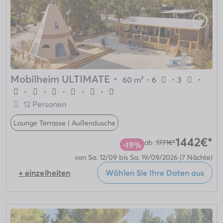
Mobilheim ULTIMATE
・
60 m²
・
6
・
3
・
・
・
・
・
・
12 Personen
Lounge Terrasse | Außendusche
1442€*
ab :
1771€*
-19%
von Sa. 12/09 bis Sa. 19/09/2026
(7 Nächte)
+ einzelheiten
Wählen Sie Ihre Daten aus