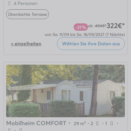
4 Personen
Überdachte Terrasse
322€*
ab :
406€*
-21%
von Sa. 11/09 bis Sa. 18/09/2027
(7 Nächte)
+ einzelheiten
Wählen Sie Ihre Daten aus
Mobilheim COMFORT
・
29 m²
・
2
・
1
・
・