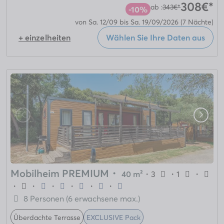
308€*
ab :
343€*
-10%
von Sa. 12/09 bis Sa. 19/09/2026
(7 Nächte)
+ einzelheiten
Wählen Sie Ihre Daten aus
Mobilheim PREMIUM
・
40 m²
・
3
・
1
・
・
・
・
・
・
・
8 Personen (6 erwachsene max.)
Überdachte Terrasse
EXCLUSIVE Pack