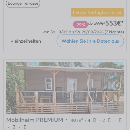
Lounge Terrasse
Letzte Verfügbarkeiten
553€*
ab :
777€*
-29%
von Sa. 19/09 bis Sa. 26/09/2026
(7 Nächte)
+ einzelheiten
Wählen Sie Ihre Daten aus
Mobilheim PREMIUM
・
40 m²
・
4
・
2
・
・
・