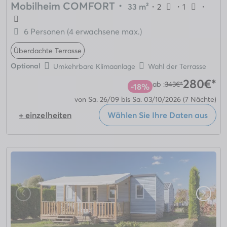
Mobilheim COMFORT
・
33 m²
・
2
・
1
・
6 Personen (4 erwachsene max.)
Überdachte Terrasse
Optional
Umkehrbare Klimaanlage
Wahl der Terrasse
280€*
ab :
343€*
-18%
von Sa. 26/09 bis Sa. 03/10/2026
(7 Nächte)
+ einzelheiten
Wählen Sie Ihre Daten aus