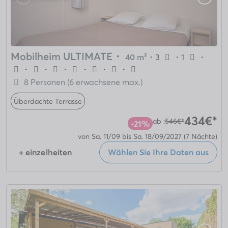
Mobilheim ULTIMATE
・
40 m²
・
3
・
1
・
・
・
・
・
・
・
8 Personen (6 erwachsene max.)
Überdachte Terrasse
434€*
ab :
546€*
-21%
von Sa. 11/09 bis Sa. 18/09/2027
(7 Nächte)
+ einzelheiten
Wählen Sie Ihre Daten aus