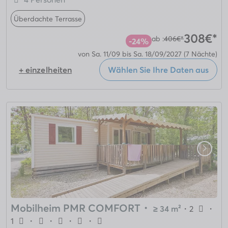
Überdachte Terrasse
308€*
ab :
406€*
-24%
von Sa. 11/09 bis Sa. 18/09/2027
(7 Nächte)
+ einzelheiten
Wählen Sie Ihre Daten aus
Mobilheim PMR COMFORT
・
≥ 34 m²
・
2
・
1
・
・
・
・