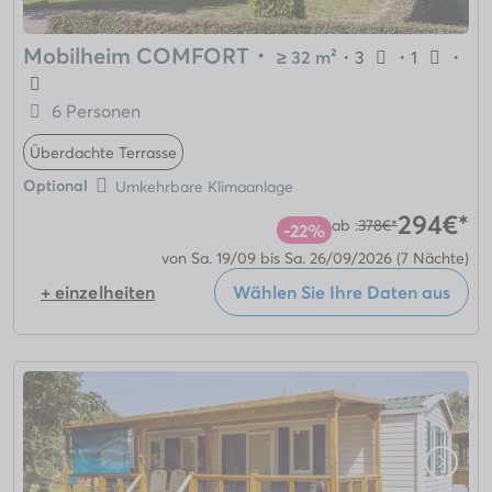
Mobilheim COMFORT
・
≥ 32 m²
・
3
・
1
・
6 Personen
Überdachte Terrasse
Optional
Umkehrbare Klimaanlage
294€*
ab :
378€*
-22%
von Sa. 19/09 bis Sa. 26/09/2026
(7 Nächte)
+ einzelheiten
Wählen Sie Ihre Daten aus