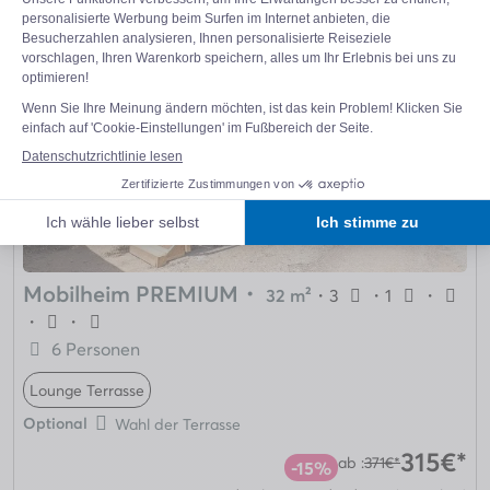
Unterkünfte
Mobilheim PREMIUM
・
32 m²
・
3
・
1
・
・
・
6 Personen
Lounge Terrasse
Optional
Wahl der Terrasse
315€*
ab :
371€*
-15%