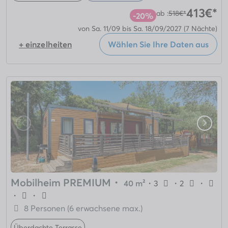
413€*
ab :
518€*
-20%
von Sa. 11/09 bis Sa. 18/09/2027
(7 Nächte)
+ einzelheiten
Wählen Sie Ihre Daten aus
Mobilheim PREMIUM
・
40 m²
・
3
・
2
・
・
・
8 Personen (6 erwachsene max.)
Überdachte Terrasse