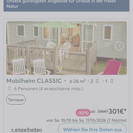
Unsere günstigsten Angebote für Urlaub in der freien
Natur
Mobilheim CLASSIC
・
≥ 26 m²
・
2
・
1
6 Personen (4 erwachsene max.)
Terrasse
301€*
ab :
336€*
-10%
von Sa. 10/10 bis Sa. 17/10/2026
(7 Nächte)
+ einzelheiten
Wählen Sie Ihre Daten aus