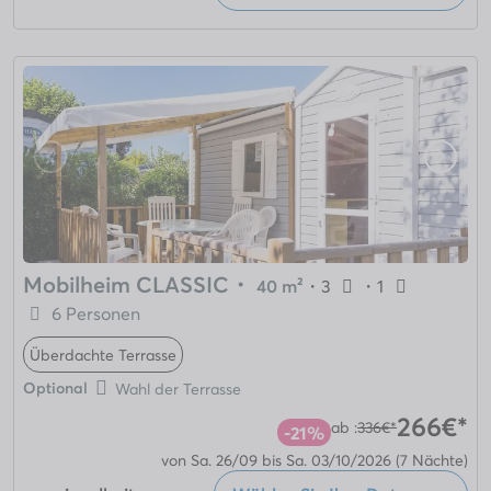
Mobilheim CLASSIC
・
40 m²
・
3
・
1
6 Personen
Überdachte Terrasse
Optional
Wahl der Terrasse
266€*
ab :
336€*
-21%
von Sa. 26/09 bis Sa. 03/10/2026
(7 Nächte)