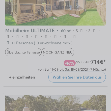
Mobilheim ULTIMATE
・
60 m²
・
5
・
3
・
・
・
・
・
・
・
・
12 Personen (10 erwachsene max.)
Überdachte Terrasse
NOCH GANZ NEU
714€*
ab :
854€*
-16%
von Sa. 11/09 bis Sa. 18/09/2027
(7 Nächte)
+ einzelheiten
Wählen Sie Ihre Daten aus