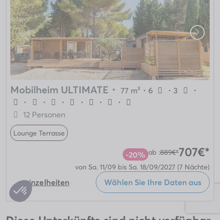
Mobilheim ULTIMATE
・
77 m²
・
6
・
3
・
・
・
・
・
・
・
12 Personen
Lounge Terrasse
707€*
ab :
889€*
-20%
von Sa. 11/09 bis Sa. 18/09/2027
(7 Nächte)
+ einzelheiten
Wählen Sie Ihre Daten aus