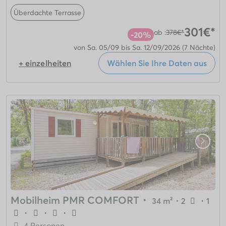
Überdachte Terrasse
301€*
ab :
378€*
-20%
von Sa. 05/09 bis Sa. 12/09/2026
(7 Nächte)
+ einzelheiten
Wählen Sie Ihre Daten aus
Mobilheim PMR COMFORT
・
34 m²
・
2
・
1
・
・
・
4 Personen