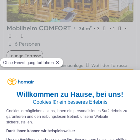
Mobilheim COMFORT
・
34 m²
・
3
・
1
・
・
6 Personen
Lounge Terrasse
Optional
Umkehrbare Klimaanlage
Wahl der Terrasse
Letzte Verfügbarkeiten
287€*
ab :
329€*
-13%
von Sa. 12/09 bis Sa. 19/09/2026
(7 Nächte)
+ einzelheiten
Wählen Sie Ihre Daten aus
PREMIUM
Das Beste unserer neuen und voll ausgestatteten