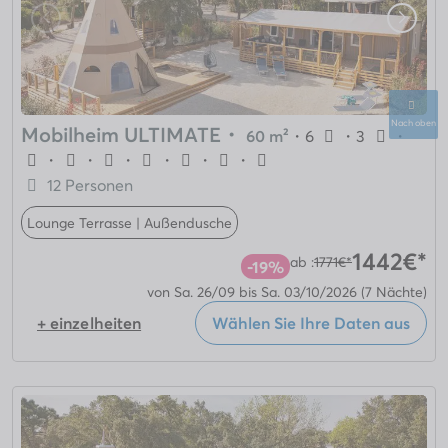
Nach oben
Mobilheim ULTIMATE
・
60 m²
・
6
・
3
・
・
・
・
・
・
・
12 Personen
Lounge Terrasse | Außendusche
1442€*
ab :
1771€*
-19%
von Sa. 26/09 bis Sa. 03/10/2026
(7 Nächte)
+ einzelheiten
Wählen Sie Ihre Daten aus