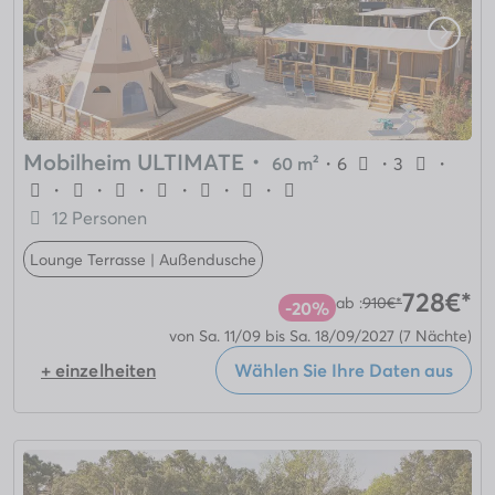
Mobilheim ULTIMATE
・
60 m²
・
6
・
3
・
・
・
・
・
・
・
12 Personen
Lounge Terrasse | Außendusche
728€*
ab :
910€*
-20%
von Sa. 11/09 bis Sa. 18/09/2027
(7 Nächte)
+ einzelheiten
Wählen Sie Ihre Daten aus