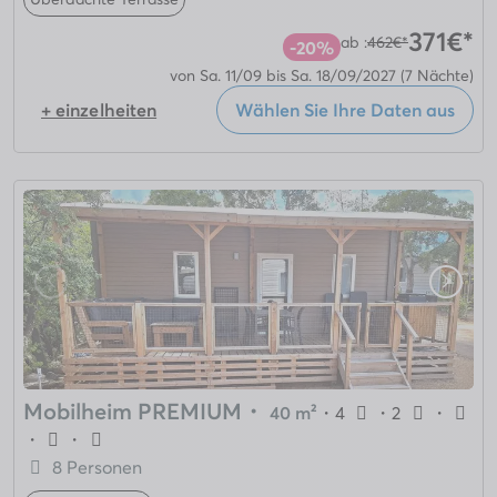
371€*
ab :
462€*
-20%
von Sa. 11/09 bis Sa. 18/09/2027
(7 Nächte)
+ einzelheiten
Wählen Sie Ihre Daten aus
Mobilheim PREMIUM
・
40 m²
・
4
・
2
・
・
・
8 Personen